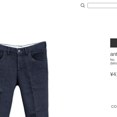
an
No.
(
MA
¥4
CO