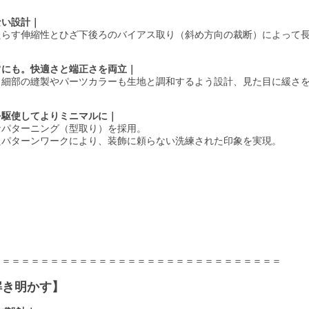
しない設計｜
たらす伸縮性とひざ下後ろのバイアス取り（斜め方向の裁断）によって
、日常にも。快適さと端正さを両立｜
、細部の縫製やパーツカラーも生地と調和するよう設計、見た目に緩さ
ングを駆使してよりミニマルに｜
なパターニング（型取り）を採用。
たパターンワークにより、装飾に頼らない洗練された印象を実現。
当
＝＝＝＝＝＝＝＝＝＝＝＝＝＝＝＝＝＝＝＝＝＝＝＝＝＝＝＝＝＝
sを解き明かす】