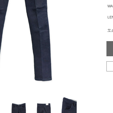
WA
LE
サ