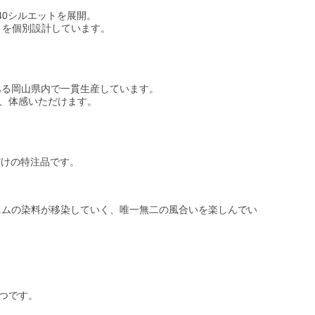
計140シルエットを展開。
トを個別設計しています。
地である岡山県内で一貫生産しています。
を、体感いただけます。
sだけの特注品です。
ニムの染料が移染していく、唯一無二の風合いを楽しんでい
つです。