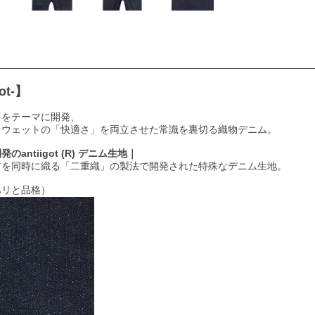
ot-】
」をテーマに開発、
スウェットの「快適さ」を両立させた常識を裏切る織物デニム。
のantiigot (R) デニム生地｜
材を同時に織る「二重織」の製法で開発された特殊なデニム生地。
ハリと品格）