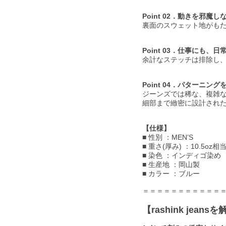
Point 02．動きを邪魔
裏面のスウェット地がも
Point 03．仕事にも
余計なステッチは排除し
Point 04．パターニ
ジーンズでは稀な、複雑
細部まで緻密に設計され
【仕様】
■ 性別 ：MEN’S
■ 重さ(厚み) ：10.5oz相
■ 染色 ：インディゴ染め
■ 生産地 ：岡山製
■ カラー ：ブルー
＝＝＝＝＝＝＝＝＝＝＝
【rashink jean