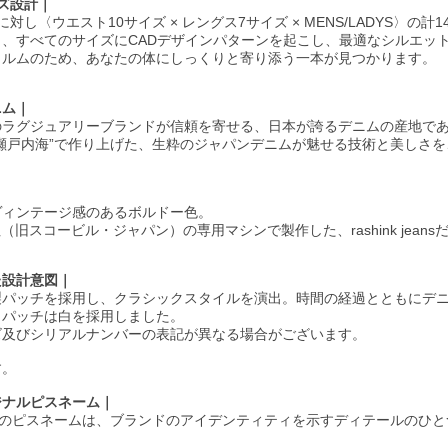
ズ設計｜
1モデルに対し〈ウエスト10サイズ × レングス7サイズ × MENS/LADYS〉の
、すべてのサイズにCADデザインパターンを起こし、最適なシルエッ
ォルムのため、あなたの体にしっくりと寄り添う一本が見つかります。
ニム｜
は、世界中のラグジュアリーブランドが信頼を寄せる、日本が誇るデニムの産
瀬戸内海”で作り上げた、生粋のジャパンデニムが魅せる技術と美しさ
｜
ヴィンテージ感のあるボルドー色。
（旧スコービル・ジャパン）の専用マシンで製作した、rashink jean
た設計意図｜
製パッチを採用し、クラシックスタイルを演出。時間の経過とともにデ
らパッチは白を採用しました。
ズ及びシリアルナンバーの表記が異なる場合がございます。
す。
ジナルピスネーム｜
ゴのピスネームは、ブランドのアイデンティティを示すディテールのひと