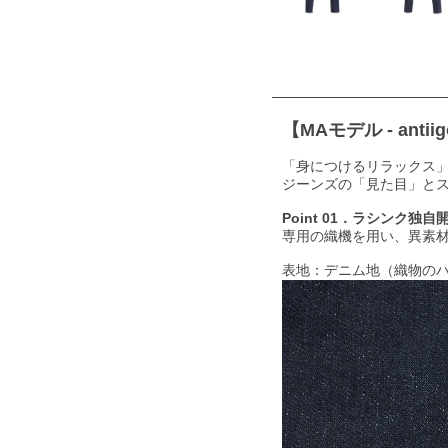
【MAモデル - antiig
「身につけるリラックス
ジーンズの「見た目」と
Point 01．ラシンク独自開発
専用の織機を用い、異素
表地：デニム地（織物の