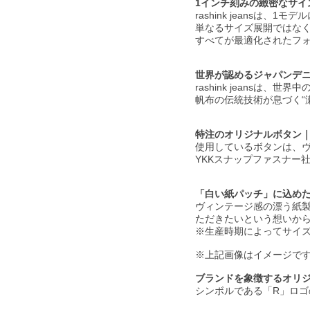
1インチ刻みの緻密なサイ
rashink jeansは、
単なるサイズ展開ではなく
すべてが最適化されたフ
世界が認めるジャパンデ
rashink jeans
帆布の伝統技術が息づく“
特注のオリジナルボタン
使用しているボタンは、
YKKスナップファスナー社
「白い紙パッチ」に込め
ヴィンテージ感の漂う紙
ただきたいという想いか
※生産時期によってサイ
※上記画像はイメージで
ブランドを象徴するオリ
シンボルである「R」ロ