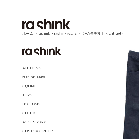
ホーム
>
rashink
>
rashink jeans
>
【MAモデル】＜antiigot＞
ALL ITEMS
rashink jeans
GQLINE
TOPS
BOTTOMS
OUTER
ACCESSORY
CUSTOM ORDER