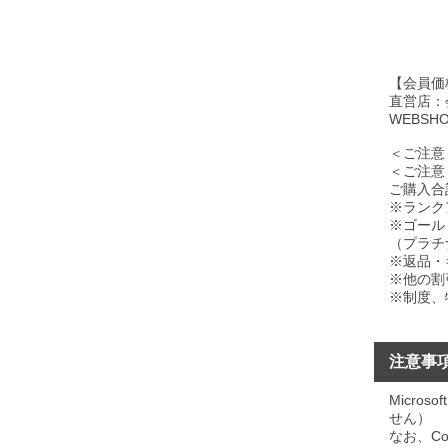
【会員価
直営店：
WEBS
＜ご注意
＜ご注意
ご購入合
※ランク
※ゴール
（プラチ
※返品・
※他の割
※制度、
注意事
Micros
せん）
なお、Co