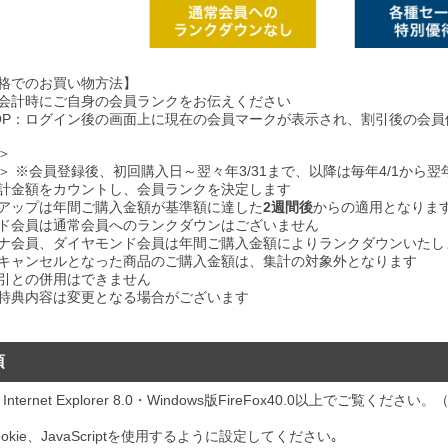
格でのお買い物方法】
会計時にご自身の会員ランクをお伝えください
HOP：ログイン後の画面上に現在の会員マークが表示され、割引後の会
＞
＞ ※会員登録後、初回購入日～翌々年3/31まで、以降は毎年4/1から翌年
計金額をカウントし、会員ランクを決定します
アップは年間ご購入金額が基準額に達した
2週間後
からの適用となりま
ド会員は通常会員へのランクダウンはございません
ナ会員、ダイヤモンド会員は年間ご購入金額によりランクダウンいたし
キャンセルとなった商品のご購入金額は、集計の対象外となります
引との併用はできません
特典内容は変更となる場合がございます
項
oft Internet Explorer 8.0・Windows版FireFox40.0以上
okie、JavaScriptを使用するように設定してください｡