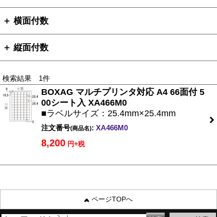
＋ 横面付数
＋ 縦面付数
検索結果 1件
BOXAG マルチプリンタ対応 A4 66面付 5
00シート入 XA466M0
■ラベルサイズ：25.4mm×25.4mm
注文番号
:
XA466M0
(商品名)
8,200
円+税
ページTOPへ