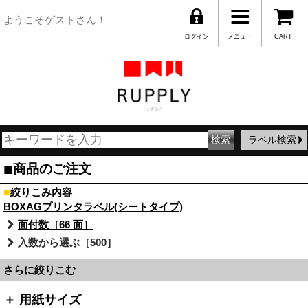
ようこそゲストさん！
ログイン
メニュー
CART
ラベル検索
■
商品のご注文
■
絞りこみ内容
BOXAGプリンタラベル(シートタイプ)
面付数［66 面］
入数から選ぶ［500］
さらに絞りこむ
＋ 用紙サイズ