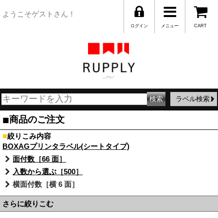
ようこそゲストさん！
ログイン
メニュー
CART
ラベル検索
■
商品のご注文
■
絞りこみ内容
BOXAGプリンタラベル(シートタイプ)
面付数［66 面］
入数から選ぶ［500］
横面付数［横 6 面］
さらに絞りこむ