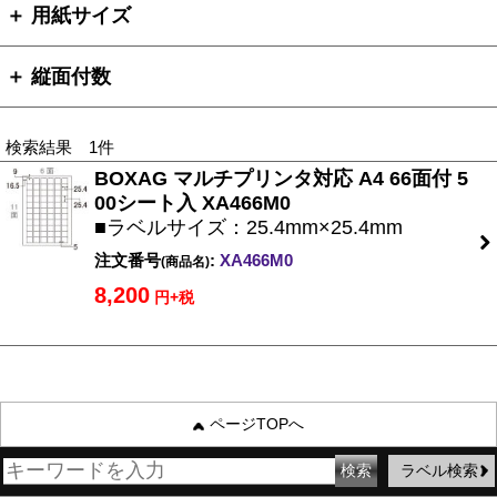
＋ 用紙サイズ
＋ 縦面付数
検索結果 1件
BOXAG マルチプリンタ対応 A4 66面付 5
00シート入 XA466M0
■ラベルサイズ：25.4mm×25.4mm
注文番号
:
XA466M0
(商品名)
8,200
円+税
ページTOPへ
ラベル検索