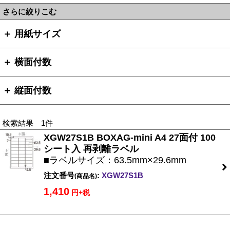
さらに絞りこむ
＋ 用紙サイズ
＋ 横面付数
＋ 縦面付数
検索結果 1件
XGW27S1B BOXAG-mini A4 27面付 100
シート入 再剥離ラベル
■ラベルサイズ：63.5mm×29.6mm
注文番号
:
XGW27S1B
(商品名)
1,410
円+税