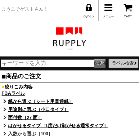
ようこそゲストさん！
ログイン
メニュー
CART
ラベル検索
■
商品のご注文
■
絞りこみ内容
FBAラベル
紙から選ぶ［シート用普通紙］
用途別に選ぶ［小口タイプ］
面付数［27 面］
はがせるタイプ［1度だけ剥がせる通常タイプ］
入数から選ぶ［100］