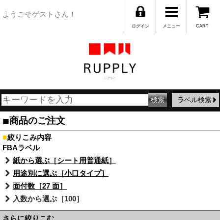
ようこそゲストさん！
ログイン
メニュー
CART
ラベル検索
■
商品のご注文
■
絞りこみ内容
FBAラベル
紙から選ぶ［シート用普通紙］
用途別に選ぶ［小口タイプ］
面付数［27 面］
入数から選ぶ［100］
さらに絞りこむ