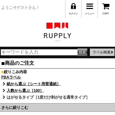
ようこそゲストさん！
ログイン
メニュー
CART
ラベル検索
■
商品のご注文
■
絞りこみ内容
FBAラベル
紙から選ぶ［シート用普通紙］
入数から選ぶ［100］
はがせるタイプ［1度だけ剥がせる通常タイプ］
さらに絞りこむ