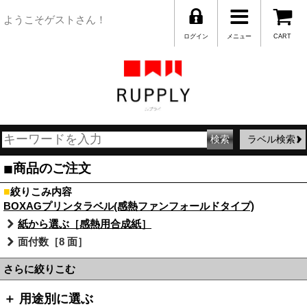
ようこそゲストさん！
ログイン
メニュー
CART
ラベル検索
■
商品のご注文
■
絞りこみ内容
BOXAGプリンタラベル(感熱ファンフォールドタイプ)
紙から選ぶ［感熱用合成紙］
面付数［8 面］
さらに絞りこむ
＋ 用途別に選ぶ