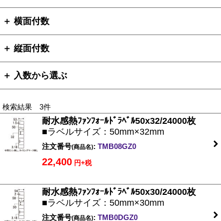
＋ 横面付数
＋ 縦面付数
＋ 入数から選ぶ
検索結果 3件
耐水感熱ﾌｧﾝﾌｫｰﾙﾄﾞﾗﾍﾞﾙ50x32/24000枚
■ラベルサイズ：50mm×32mm
注文番号
:
TMB08GZ0
(商品名)
22,400
円+税
耐水感熱ﾌｧﾝﾌｫｰﾙﾄﾞﾗﾍﾞﾙ50x30/24000枚
■ラベルサイズ：50mm×30mm
注文番号
:
TMB0DGZ0
(商品名)