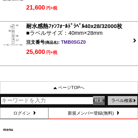
21,600
円+税
耐水感熱ﾌｧﾝﾌｫｰﾙﾄﾞﾗﾍﾞﾙ40x28/32000枚
■ラベルサイズ：40mm×28mm
注文番号
:
TMB0SGZ0
(商品名)
25,600
円+税
ページTOPへ
ラベル検索
ログイン
新規メンバー登録(無料)
menu