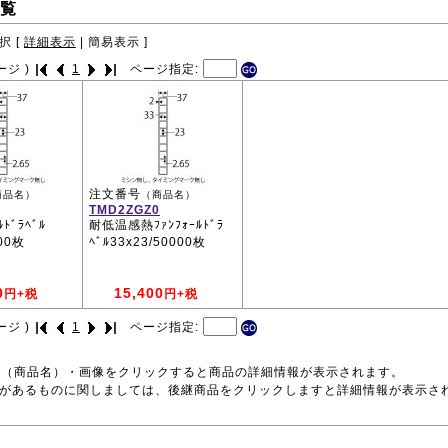
覧
択 [
詳細表示
|
簡易表示
]
ージ )
1
ページ指定:
注文番号
商品名）
（商品名）
TMD2ZGZ0
ﾄﾞﾗﾍﾞﾙ
耐低温感熱ﾌｧﾝﾌｫｰﾙﾄﾞﾗ
000枚
ﾍﾞﾙ33x23/50000枚
0
15,400
円+税
円+税
ージ )
1
ページ指定:
号（商品名）・画像をクリックすると商品の詳細情報が表示されます。
品があるものに関しましては、後継商品をクリックしますと詳細情報が表示さ