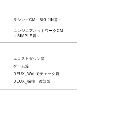
ラシンクCM～BIG JIN篇～
ニンジニアネットワークCM
～SIMPLE篇～
エコストダウン篇
ゲーム篇
DEUX_Webでチェック篇
DEUX_探検・改訂篇