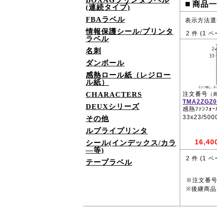
BOXAGプリンタラベル
■
商品一
(連続タイプ)
FBAラベル
表示方法選
情報保護シール/プリンタ
2
件 (
1
ペ
ラベル
名刺
ダンボール
感熱ロール紙（レジロー
ル紙）
CHARACTERS
注文番号
（
TMA2ZGZ0
DEUXシリーズ
感熱ﾌｧﾝﾌｫｰﾙ
33x23/50
その他
ルプライプリンタ
16,40
シール(インデックス/カラ
―等)
2
件 (
1
ペ
テープラベル
※注文番
※後継商