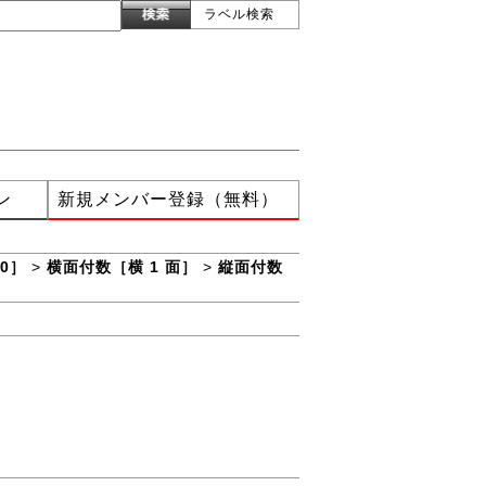
ラベル検索
ン
新規メンバー登録（無料）
0］
>
横面付数［横 1 面］
>
縦面付数