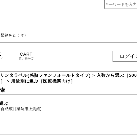
登録をどうぞ)
E
CART
ログイ
ド
買い物かご
プリンタラベル(感熱ファンフォールドタイプ)
>
入数から選ぶ［500
面］
>
用途別に選ぶ［医療機関向け］
索
選ぶ
用合成紙]
[感熱用上質紙]