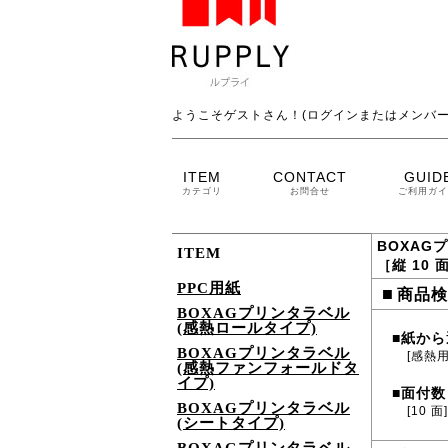
ようこそゲストさん！(ログインまたはメンバー
ITEM
CONTACT
GUID
カテゴリ
お問合せ
ご利用ガイ
BOXAG
ITEM
［縦 10 
PPC用紙
■
商品検
BOXAGプリンタラベル
(感熱ロールタイプ)
紙から
■
BOXAGプリンタラベル
[感熱
(感熱ファンフォールドタ
イプ)
面付数
■
BOXAGプリンタラベル
[10 面]
(シートタイプ)