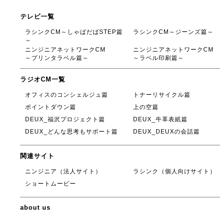
テレビ一覧
ラシンクCM～しゃばだばSTEP篇
ラシンクCM～ジーンズ篇～
～
ニンジニアネットワークCM
ニンジニアネットワークCM
～プリンタラベル篇～
～ラベル印刷篇～
ラジオCM一覧
オフィスのコンシェルジュ篇
トナーリサイクル篇
ポイントダウン篇
上の空篇
DEUX_福沢プロジェクト篇
DEUX_牛革表紙篇
DEUX_どんな思考もサポート篇
DEUX_DEUXの会話篇
関連サイト
ニンジニア（法人サイト）
ラシンク（個人向けサイト）
ショートムービー
about us