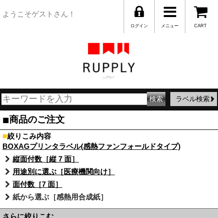
ようこそゲストさん！
ログイン
メニュー
CART
ラベル検索
■
商品のご注文
■
絞りこみ内容
BOXAGプリンタラベル(感熱ファンフォールドタイプ)
縦面付数［縦 7 面］
用途別に選ぶ［医療機関向け］
面付数［7 面］
紙から選ぶ［感熱用合成紙］
さらに絞りこむ