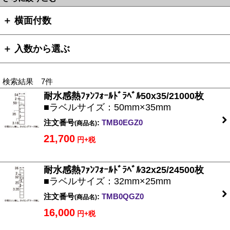
＋ 横面付数
＋ 入数から選ぶ
検索結果 7件
耐水感熱ﾌｧﾝﾌｫｰﾙﾄﾞﾗﾍﾞﾙ50x35/21000枚
■ラベルサイズ：50mm×35mm
注文番号
:
TMB0EGZ0
(商品名)
21,700
円+税
耐水感熱ﾌｧﾝﾌｫｰﾙﾄﾞﾗﾍﾞﾙ32x25/24500枚
■ラベルサイズ：32mm×25mm
注文番号
:
TMB0QGZ0
(商品名)
16,000
円+税