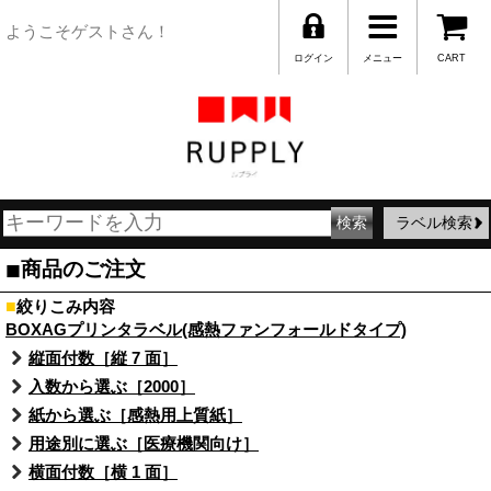
ようこそゲストさん！
ログイン
メニュー
CART
ラベル検索
■
商品のご注文
■
絞りこみ内容
BOXAGプリンタラベル(感熱ファンフォールドタイプ)
縦面付数［縦 7 面］
入数から選ぶ［2000］
紙から選ぶ［感熱用上質紙］
用途別に選ぶ［医療機関向け］
横面付数［横 1 面］