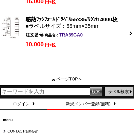
16,000
円+税
感熱ﾌｧﾝﾌｫｰﾙﾄﾞﾗﾍﾞﾙ55x35/ﾐｼﾝ/14000枚
■ラベルサイズ：55mm×35mm
注文番号
:
TRA39GA0
(商品名)
10,000
円+税
ページTOPへ
ラベル検索
ログイン
新規メンバー登録(無料)
menu
CONTACT
(お問合せ)