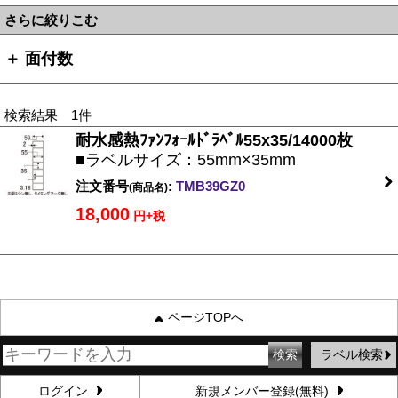
さらに絞りこむ
＋ 面付数
検索結果 1件
耐水感熱ﾌｧﾝﾌｫｰﾙﾄﾞﾗﾍﾞﾙ55x35/14000枚
■ラベルサイズ：55mm×35mm
注文番号
:
TMB39GZ0
(商品名)
18,000
円+税
ページTOPへ
ラベル検索
ログイン
新規メンバー登録(無料)