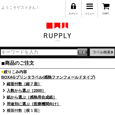
ようこそゲストさん！
ログイン
メニュー
CART
ラベル検索
■
商品のご注文
■
絞りこみ内容
BOXAGプリンタラベル(感熱ファンフォールドタイプ)
縦面付数［縦 7 面］
入数から選ぶ［2000］
紙から選ぶ［感熱用合成紙］
用途別に選ぶ［医療機関向け］
横面付数［横 1 面］