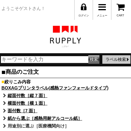
ようこそゲストさん！
ログイン
メニュー
CART
ラベル検索
■
商品のご注文
■
絞りこみ内容
BOXAGプリンタラベル(感熱ファンフォールドタイプ)
縦面付数［縦 7 面］
横面付数［横 1 面］
面付数［7 面］
紙から選ぶ［感熱用耐アルコール紙］
用途別に選ぶ［医療機関向け］