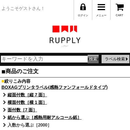
ようこそゲストさん！
ログイン
メニュー
CART
ラベル検索
■
商品のご注文
■
絞りこみ内容
BOXAGプリンタラベル(感熱ファンフォールドタイプ)
縦面付数［縦 7 面］
横面付数［横 1 面］
面付数［7 面］
紙から選ぶ［感熱用耐アルコール紙］
入数から選ぶ［2000］