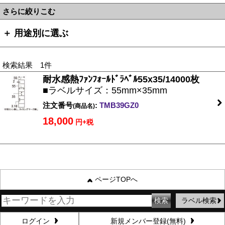
さらに絞りこむ
＋ 用途別に選ぶ
検索結果 1件
耐水感熱ﾌｧﾝﾌｫｰﾙﾄﾞﾗﾍﾞﾙ55x35/14000枚
■ラベルサイズ：55mm×35mm
注文番号
:
TMB39GZ0
(商品名)
18,000
円+税
ページTOPへ
ラベル検索
ログイン
新規メンバー登録(無料)