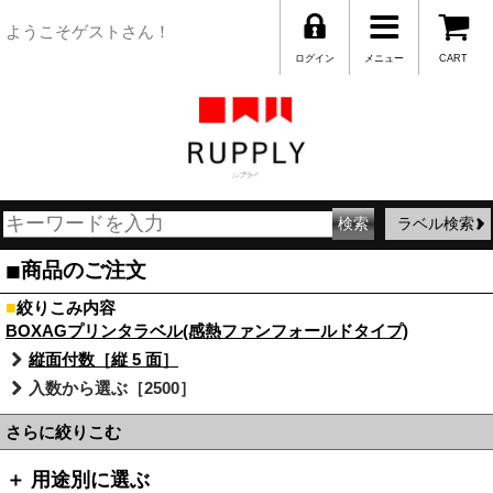
ようこそゲストさん！
ログイン
メニュー
CART
ラベル検索
■
商品のご注文
■
絞りこみ内容
BOXAGプリンタラベル(感熱ファンフォールドタイプ)
縦面付数［縦 5 面］
入数から選ぶ［2500］
さらに絞りこむ
＋ 用途別に選ぶ