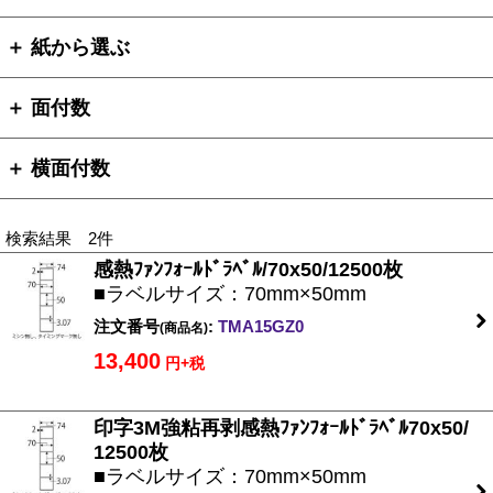
＋ 紙から選ぶ
＋ 面付数
＋ 横面付数
検索結果 2件
感熱ﾌｧﾝﾌｫｰﾙﾄﾞﾗﾍﾞﾙ/70x50/12500枚
■ラベルサイズ：70mm×50mm
注文番号
:
TMA15GZ0
(商品名)
13,400
円+税
印字3M強粘再剥感熱ﾌｧﾝﾌｫｰﾙﾄﾞﾗﾍﾞﾙ70x50/
12500枚
■ラベルサイズ：70mm×50mm