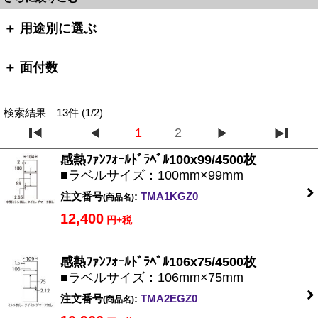
＋ 用途別に選ぶ
＋ 面付数
検索結果 13件 (1/2)
1
2
感熱ﾌｧﾝﾌｫｰﾙﾄﾞﾗﾍﾞﾙ100x99/4500枚
■ラベルサイズ：100mm×99mm
注文番号
:
TMA1KGZ0
(商品名)
12,400
円+税
感熱ﾌｧﾝﾌｫｰﾙﾄﾞﾗﾍﾞﾙ106x75/4500枚
■ラベルサイズ：106mm×75mm
注文番号
:
TMA2EGZ0
(商品名)