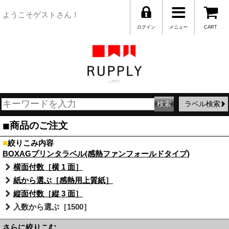
ようこそゲストさん！
ログイン
メニュー
CART
ラベル検索
■
商品のご注文
■
絞りこみ内容
BOXAGプリンタラベル(感熱ファンフォールドタイプ)
横面付数［横 1 面］
紙から選ぶ［感熱用上質紙］
縦面付数［縦 3 面］
入数から選ぶ［1500］
さらに絞りこむ