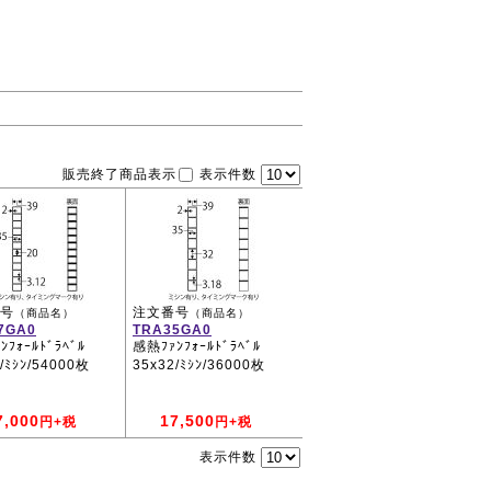
販売終了商品表示
表示件数
号
注文番号
（商品名）
（商品名）
7GA0
TRA35GA0
ﾌｫｰﾙﾄﾞﾗﾍﾞﾙ
感熱ﾌｧﾝﾌｫｰﾙﾄﾞﾗﾍﾞﾙ
/ﾐｼﾝ/54000枚
35x32/ﾐｼﾝ/36000枚
7,000
17,500
円+税
円+税
表示件数