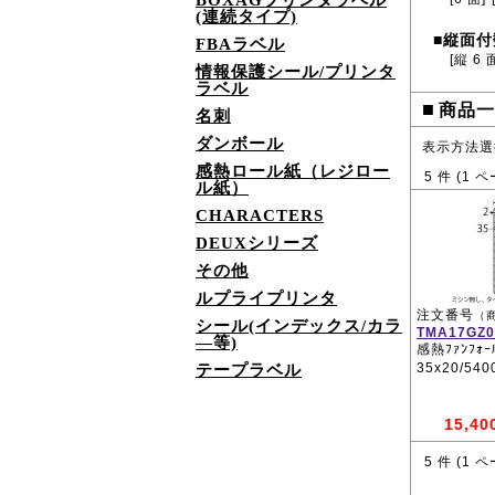
BOXAGプリンタラベル
(連続タイプ)
縦面付
■
FBAラベル
[縦 6 
情報保護シール/プリンタ
ラベル
■
商品一
名刺
ダンボール
表示方法選
感熱ロール紙（レジロー
5
件 (
1
ペ
ル紙）
CHARACTERS
DEUXシリーズ
その他
ルプライプリンタ
注文番号
（
シール(インデックス/カラ
TMA17GZ0
―等)
感熱ﾌｧﾝﾌｫｰﾙ
35x20/54
テープラベル
15,40
5
件 (
1
ペ