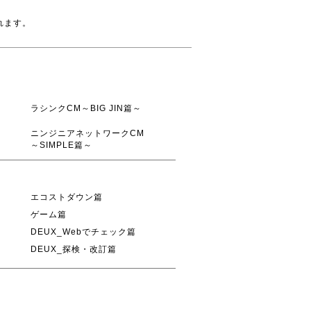
れます。
ラシンクCM～BIG JIN篇～
ニンジニアネットワークCM
～SIMPLE篇～
エコストダウン篇
ゲーム篇
DEUX_Webでチェック篇
DEUX_探検・改訂篇