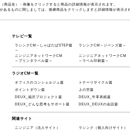
号（商品名）・画像をクリックすると商品の詳細情報が表示されます。
品があるものに関しましては、後継商品をクリックしますと詳細情報が表示さ
テレビ一覧
ラシンクCM～しゃばだばSTEP篇
ラシンクCM～ジーンズ篇～
～
ニンジニアネットワークCM
ニンジニアネットワークCM
～プリンタラベル篇～
～ラベル印刷篇～
ラジオCM一覧
オフィスのコンシェルジュ篇
トナーリサイクル篇
ポイントダウン篇
上の空篇
DEUX_福沢プロジェクト篇
DEUX_牛革表紙篇
DEUX_どんな思考もサポート篇
DEUX_DEUXの会話篇
関連サイト
ニンジニア（法人サイト）
ラシンク（個人向けサイト）