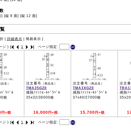
数
面]
[縦 8 面]
[縦 12 面]
覧
択 [
詳細表示
|
簡易表示
]
ージ )
1
ページ指定:
注文番号
注文番号
注文番
商品名）
（商品名）
（商品名）
TMA35GZ0
TMA3XGZ0
TRA1
ﾄﾞﾗﾍﾞﾙ
感熱ﾌｧﾝﾌｫｰﾙﾄﾞﾗﾍﾞﾙ
感熱ﾌｧﾝﾌｫｰﾙﾄﾞﾗﾍﾞﾙ
感熱ﾌｧﾝ
000枚
35x32/36000枚
37x40/27000枚
35x20
0
16,000
15,700
1
円+税
円+税
円+税
ージ )
1
ページ指定: