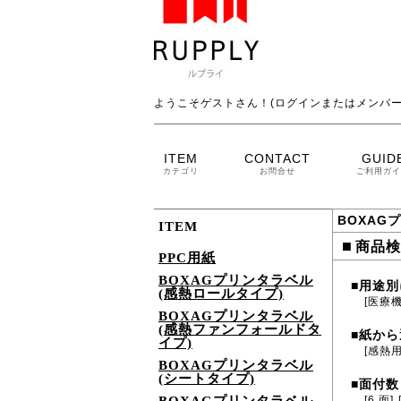
ようこそゲストさん！(ログインまたはメンバー
ITEM
CONTACT
GUID
カテゴリ
お問合せ
ご利用ガイ
BOXAG
ITEM
■
商品検
PPC用紙
BOXAGプリンタラベル
用途別
■
(感熱ロールタイプ)
[医療
BOXAGプリンタラベル
(感熱ファンフォールドタ
紙から
■
イプ)
[感熱
BOXAGプリンタラベル
(シートタイプ)
面付数
■
[6 面]