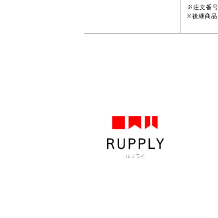
※注文番
※後継商