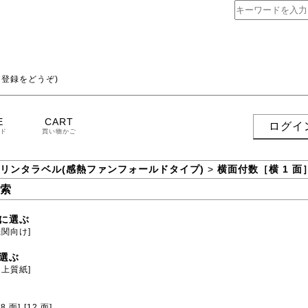
登録をどうぞ)
E
CART
ログイ
ド
買い物かご
プリンタラベル(感熱ファンフォールドタイプ)
>
横面付数［横 1 面
索
に選ぶ
機関向け]
選ぶ
用上質紙]
[8 面]
[12 面]