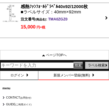
感熱ﾌｧﾝﾌｫｰﾙﾄﾞﾗﾍﾞﾙ40x92/12000枚
■ラベルサイズ：40mm×92mm
注文番号
:
TMA0ZGZ0
(商品名)
15,000
円+税
ページTOPへ
ラベル検索
ログイン
新規メンバー登録(無料)
menu
CONTACT
(お問合せ)
GUIDE
(ご利用ガイド)