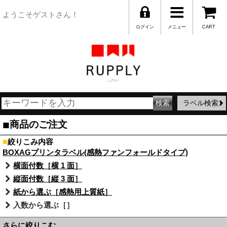
ようこそゲストさん！
ログイン
メニュー
CART
ラベル検索
■
商品のご注文
■
絞りこみ内容
BOXAGプリンタラベル(感熱ファンフォールドタイプ)
横面付数［横 1 面］
縦面付数［縦 3 面］
紙から選ぶ［感熱用上質紙］
入数から選ぶ［］
さらに絞りこむ