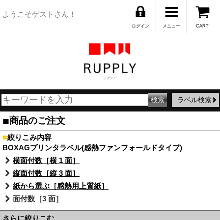
ようこそゲストさん！
ログイン
メニュー
CART
ラベル検索
■
商品のご注文
■
絞りこみ内容
BOXAGプリンタラベル(感熱ファンフォールドタイプ)
横面付数［横 1 面］
縦面付数［縦 3 面］
紙から選ぶ［感熱用上質紙］
面付数［3 面］
さらに絞りこむ