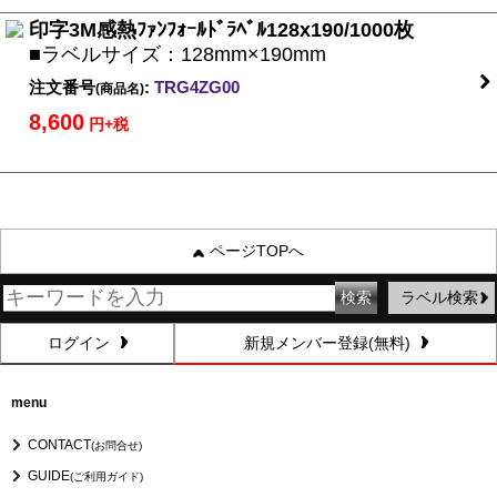
印字3M感熱ﾌｧﾝﾌｫｰﾙﾄﾞﾗﾍﾞﾙ128x190/1000枚
■ラベルサイズ：128mm×190mm
注文番号
:
TRG4ZG00
(商品名)
8,600
円+税
ページTOPへ
ラベル検索
ログイン
新規メンバー登録(無料)
menu
CONTACT
(お問合せ)
GUIDE
(ご利用ガイド)