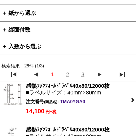
＋ 紙から選ぶ
＋ 縦面付数
＋ 入数から選ぶ
検索結果 29件 (1/3)
1
2
3
感熱ﾌｧﾝﾌｫｰﾙﾄﾞﾗﾍﾞﾙ40x80/12000枚
■ラベルサイズ：40mm×80mm
注文番号
:
TMA0YGA0
(商品名)
14,100
円+税
感熱ﾌｧﾝﾌｫｰﾙﾄﾞﾗﾍﾞﾙ40x80/12000枚