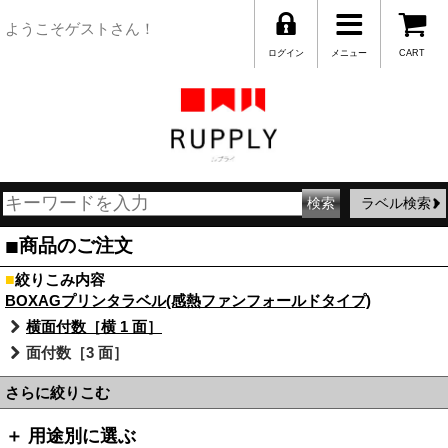
ようこそゲストさん！
ログイン
メニュー
CART
ラベル検索
■
商品のご注文
■
絞りこみ内容
BOXAGプリンタラベル(感熱ファンフォールドタイプ)
横面付数［横 1 面］
面付数［3 面］
さらに絞りこむ
＋ 用途別に選ぶ