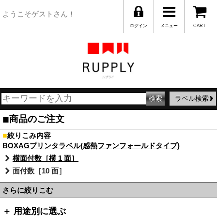
ようこそゲストさん！
ログイン
メニュー
CART
ラベル検索
■
商品のご注文
■
絞りこみ内容
BOXAGプリンタラベル(感熱ファンフォールドタイプ)
横面付数［横 1 面］
面付数［10 面］
さらに絞りこむ
＋ 用途別に選ぶ