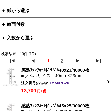
＋ 紙から選ぶ
＋ 縦面付数
＋ 入数から選ぶ
検索結果 13件 (1/2)
1
2
感熱ﾌｧﾝﾌｫｰﾙﾄﾞﾗﾍﾞﾙ40x23/40000枚
■ラベルサイズ：40mm×23mm
注文番号
:
TMA0RGZ0
(商品名)
13,700
円+税
感熱ﾌｧﾝﾌｫｰﾙﾄﾞﾗﾍﾞﾙ45x25/30000枚