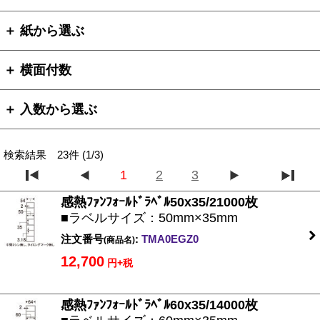
＋ 紙から選ぶ
＋ 横面付数
＋ 入数から選ぶ
検索結果 23件 (1/3)
1
2
3
感熱ﾌｧﾝﾌｫｰﾙﾄﾞﾗﾍﾞﾙ50x35/21000枚
■ラベルサイズ：50mm×35mm
注文番号
:
TMA0EGZ0
(商品名)
12,700
円+税
感熱ﾌｧﾝﾌｫｰﾙﾄﾞﾗﾍﾞﾙ60x35/14000枚