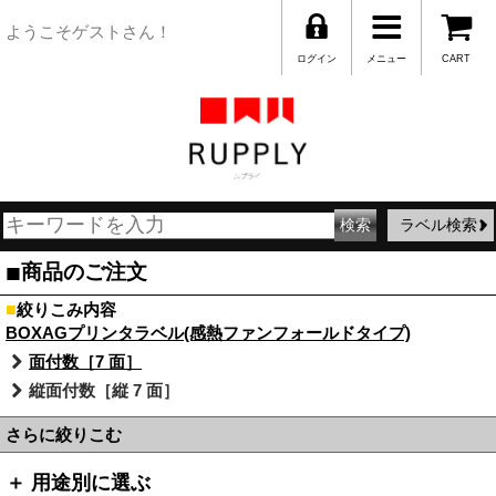
ようこそゲストさん！
ログイン
メニュー
CART
ラベル検索
■
商品のご注文
■
絞りこみ内容
BOXAGプリンタラベル(感熱ファンフォールドタイプ)
面付数［7 面］
縦面付数［縦 7 面］
さらに絞りこむ
＋ 用途別に選ぶ