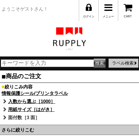
ようこそゲストさん！
ログイン
メニュー
CART
ラベル検索
■
商品のご注文
■
絞りこみ内容
情報保護シール/プリンタラベル
入数から選ぶ［1000］
用紙サイズ［はがき］
面付数［3 面］
さらに絞りこむ