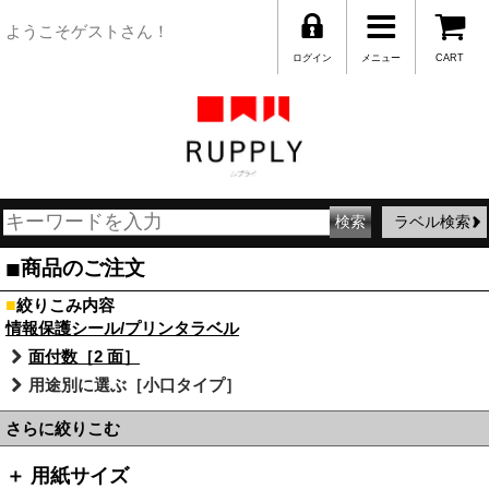
ようこそゲストさん！
ログイン
メニュー
CART
ラベル検索
■
商品のご注文
■
絞りこみ内容
情報保護シール/プリンタラベル
面付数［2 面］
用途別に選ぶ［小口タイプ］
さらに絞りこむ
＋ 用紙サイズ