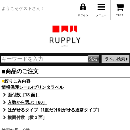
ようこそゲストさん！
ログイン
メニュー
CART
ラベル検索
■
商品のご注文
■
絞りこみ内容
情報保護シール/プリンタラベル
面付数［18 面］
入数から選ぶ［60］
はがせるタイプ［1度だけ剥がせる通常タイプ］
横面付数［横 3 面］