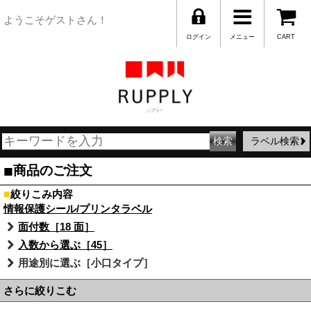
ようこそゲストさん！
ログイン
メニュー
CART
ラベル検索
■
商品のご注文
■
絞りこみ内容
情報保護シール/プリンタラベル
面付数［18 面］
入数から選ぶ［45］
用途別に選ぶ［小口タイプ］
さらに絞りこむ