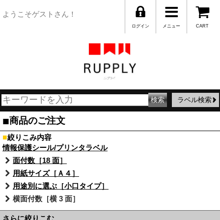
ようこそゲストさん！
ログイン
メニュー
CART
ラベル検索
■
商品のご注文
■
絞りこみ内容
情報保護シール/プリンタラベル
面付数［18 面］
用紙サイズ［Ａ４］
用途別に選ぶ［小口タイプ］
横面付数［横 3 面］
さらに絞りこむ