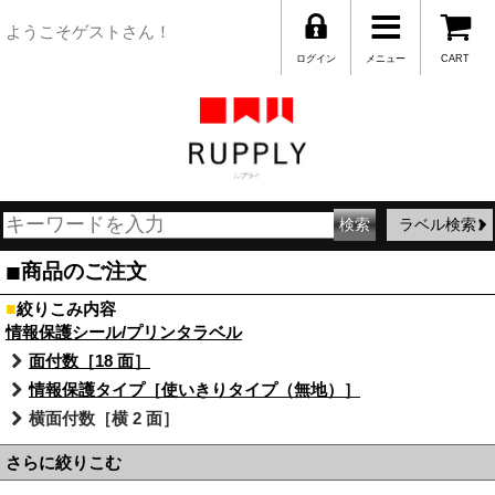
ようこそゲストさん！
ログイン
メニュー
CART
ラベル検索
■
商品のご注文
■
絞りこみ内容
情報保護シール/プリンタラベル
面付数［18 面］
情報保護タイプ［使いきりタイプ（無地）］
横面付数［横 2 面］
さらに絞りこむ