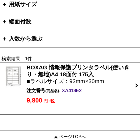
＋ 用紙サイズ
＋ 縦面付数
＋ 入数から選ぶ
検索結果 1件
BOXAG 情報保護プリンタラベル(使いき
り・無地)A4 18面付 175入
■ラベルサイズ：92mm×30mm
注文番号
:
XA418E2
(商品名)
9,800
円+税
ページTOPへ