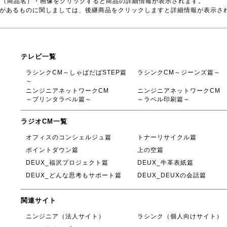
号（商品名）・画像をクリックすると商品の詳細情報が表示されます。
品があるものに関しましては、後継商品をクリックしますと詳細情報が表示さ
テレビ一覧
ラシンクCM～しゃばだばSTEP篇
ラシンクCM～ジーンズ篇～
～
ニンジニアネットワークCM
ニンジニアネットワークCM
～プリンタラベル篇～
～ラベル印刷篇～
ラジオCM一覧
オフィスのコンシェルジュ篇
トナーリサイクル篇
ポイントダウン篇
上の空篇
DEUX_福沢プロジェクト篇
DEUX_牛革表紙篇
DEUX_どんな思考もサポート篇
DEUX_DEUXの会話篇
関連サイト
ニンジニア（法人サイト）
ラシンク（個人向けサイト）