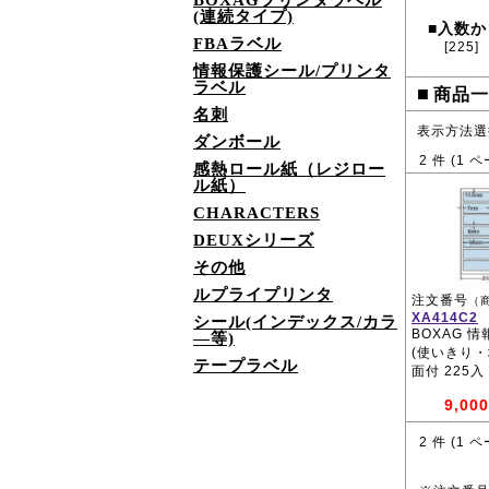
BOXAGプリンタラベル
(連続タイプ)
入数か
■
FBAラベル
[225]
情報保護シール/プリンタ
ラベル
■
商品一
名刺
表示方法選
ダンボール
2
件 (
1
ペ
感熱ロール紙（レジロー
ル紙）
CHARACTERS
DEUXシリーズ
その他
ルプライプリンタ
注文番号
（
XA414C2
シール(インデックス/カラ
BOXAG 
―等)
(使いきり・地
テープラベル
面付 225入
9,000
2
件 (
1
ペ