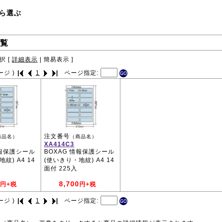
ら選ぶ
覧
択 [
詳細表示
|
簡易表示
]
ージ )
1
ページ指定:
注文番号
商品名）
（商品名）
XA414C3
情報保護シール
BOXAG 情報保護シール
紋) A4 14
(使いきり・地紋) A4 14
面付 225入
8,700
円+税
円+税
ージ )
1
ページ指定: