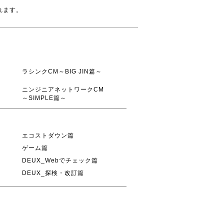
れます。
ラシンクCM～BIG JIN篇～
ニンジニアネットワークCM
～SIMPLE篇～
エコストダウン篇
ゲーム篇
DEUX_Webでチェック篇
DEUX_探検・改訂篇