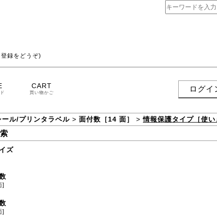
登録をどうぞ)
E
CART
ログイ
ド
買い物かご
シール/プリンタラベル
>
面付数［14 面］
>
情報保護タイプ［使い
索
イズ
数
面]
数
面]