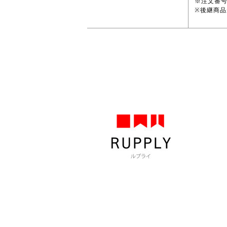
※注文番
※後継商