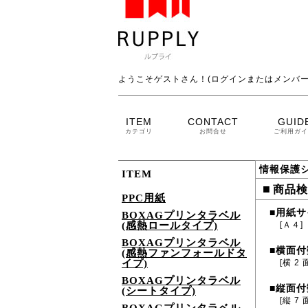
ようこそゲストさん！(ログインまたはメンバー
ITEM
CONTACT
GUID
カテゴリ
お問合せ
ご利用ガイ
情報保護
ITEM
■
商品検
PPC用紙
用紙サ
■
BOXAGプリンタラベル
(感熱ロールタイプ)
[Ａ４]
BOXAGプリンタラベル
横面付
■
(感熱ファンフォールドタ
イプ)
[横 2 
BOXAGプリンタラベル
縦面付
■
(シートタイプ)
[縦 7 