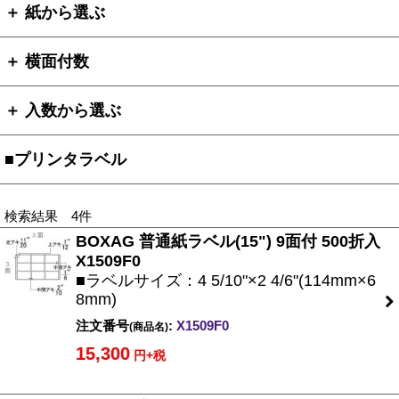
＋ 紙から選ぶ
＋ 横面付数
＋ 入数から選ぶ
■プリンタラベル
検索結果 4件
BOXAG 普通紙ラベル(15") 9面付 500折入
X1509F0
■ラベルサイズ：4 5/10"×2 4/6"(114mm×6
8mm)
注文番号
:
X1509F0
(商品名)
15,300
円+税