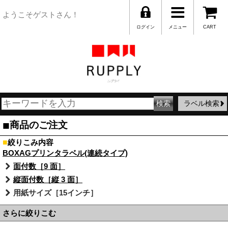
ようこそゲストさん！
ログイン
メニュー
CART
ラベル検索
■
商品のご注文
■
絞りこみ内容
BOXAGプリンタラベル(連続タイプ)
面付数［9 面］
縦面付数［縦 3 面］
用紙サイズ［15インチ］
さらに絞りこむ