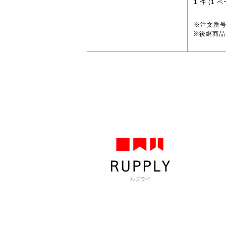
1
件 (
1
ペ
※注文番
※後継商