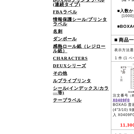
BOXAGプリンタラベル
(連続タイプ)
入数か
■
FBAラベル
[1000]
情報保護シール/プリンタ
ラベル
BOXA
■
名刺
ダンボール
■
商品一
感熱ロール紙（レジロー
表示方法選
ル紙）
CHARACTERS
1
件 (
1
ペ
DEUXシリーズ
その他
ルプライプリンタ
シール(インデックス/カラ
―等)
注文番号
（
テープラベル
X0409F0
BOXAG 
(4"3/10) 
入 X0409F
11,30