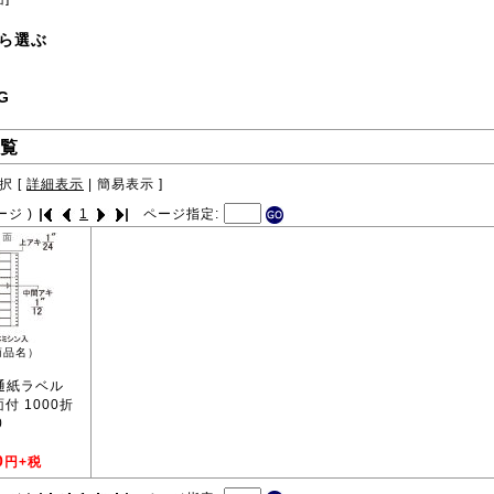
ら選ぶ
G
覧
択 [
詳細表示
|
簡易表示
]
ージ )
1
ページ指定:
商品名）
普通紙ラベル
9面付 1000折
0
0
円+税