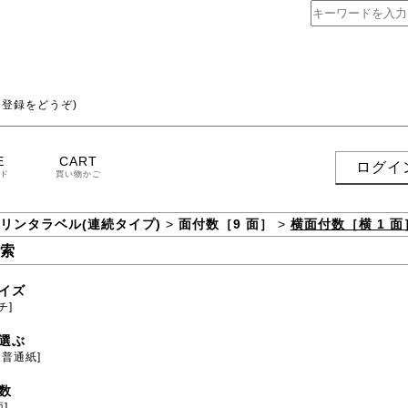
登録をどうぞ)
E
CART
ログイ
ド
買い物かご
プリンタラベル(連続タイプ)
>
面付数［9 面］
>
横面付数［横 1 面
索
イズ
チ]
選ぶ
用普通紙]
数
面]