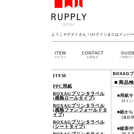
ようこそゲストさん！(ログインまたはメンバー
ITEM
CONTACT
GUID
カテゴリ
お問合せ
ご利用ガイ
BOXAG
ITEM
■
商品検
PPC用紙
BOXAGプリンタラベル
用紙サ
■
(感熱ロールタイプ)
[4イン
BOXAGプリンタラベル
(感熱ファンフォールドタ
紙から
■
イプ)
[連続
BOXAGプリンタラベル
(シートタイプ)
縦面付
■
[縦 9 