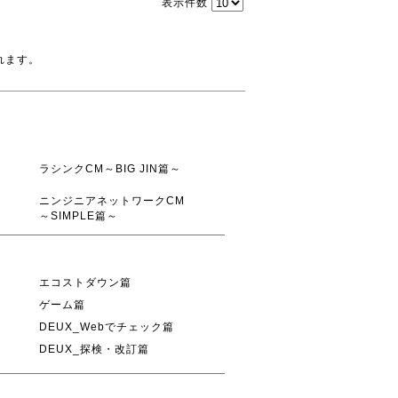
表示件数
れます。
ラシンクCM～BIG JIN篇～
ニンジニアネットワークCM
～SIMPLE篇～
エコストダウン篇
ゲーム篇
DEUX_Webでチェック篇
DEUX_探検・改訂篇