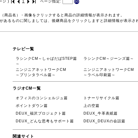
ージ )
1
ページ指定:
号（商品名）・画像をクリックすると商品の詳細情報が表示されます。
品があるものに関しましては、後継商品をクリックしますと詳細情報が表示さ
テレビ一覧
ラシンクCM～しゃばだばSTEP篇
ラシンクCM～ジーンズ篇～
～
ニンジニアネットワークCM
ニンジニアネットワークCM
～プリンタラベル篇～
～ラベル印刷篇～
ラジオCM一覧
オフィスのコンシェルジュ篇
トナーリサイクル篇
ポイントダウン篇
上の空篇
DEUX_福沢プロジェクト篇
DEUX_牛革表紙篇
DEUX_どんな思考もサポート篇
DEUX_DEUXの会話篇
関連サイト