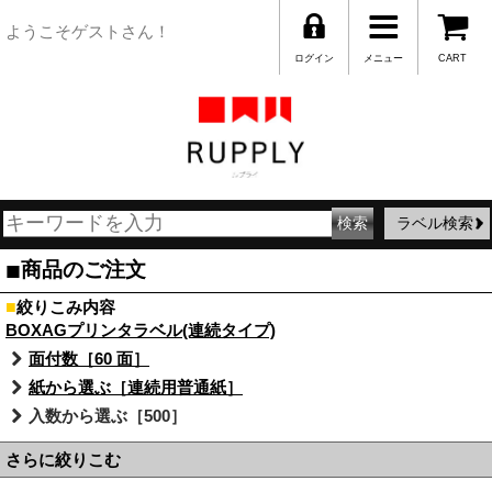
ようこそゲストさん！
ログイン
メニュー
CART
ラベル検索
■
商品のご注文
■
絞りこみ内容
BOXAGプリンタラベル(連続タイプ)
面付数［60 面］
紙から選ぶ［連続用普通紙］
入数から選ぶ［500］
さらに絞りこむ