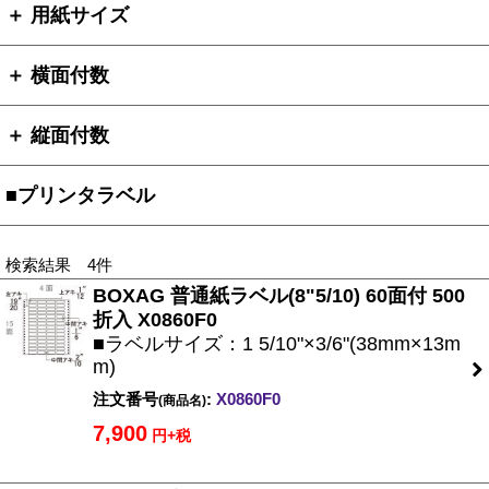
＋ 用紙サイズ
＋ 横面付数
＋ 縦面付数
■プリンタラベル
検索結果 4件
BOXAG 普通紙ラベル(8"5/10) 60面付 500
折入 X0860F0
■ラベルサイズ：1 5/10"×3/6"(38mm×13m
m)
注文番号
:
X0860F0
(商品名)
7,900
円+税