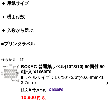
＋ 用紙サイズ
＋ 横面付数
＋ 入数から選ぶ
■プリンタラベル
検索結果 1件
BOXAG 普通紙ラベル(10"8/10) 60面付 50
0折入 X1060F0
■ラベルサイズ：1 6/10"×3/6"(40.64mm×1
2.7mm)
注文番号
:
X1060F0
(商品名)
10,900
円+税