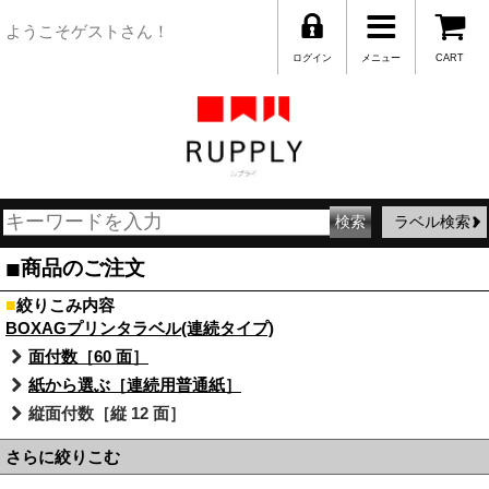
ようこそゲストさん！
ログイン
メニュー
CART
ラベル検索
■
商品のご注文
■
絞りこみ内容
BOXAGプリンタラベル(連続タイプ)
面付数［60 面］
紙から選ぶ［連続用普通紙］
縦面付数［縦 12 面］
さらに絞りこむ