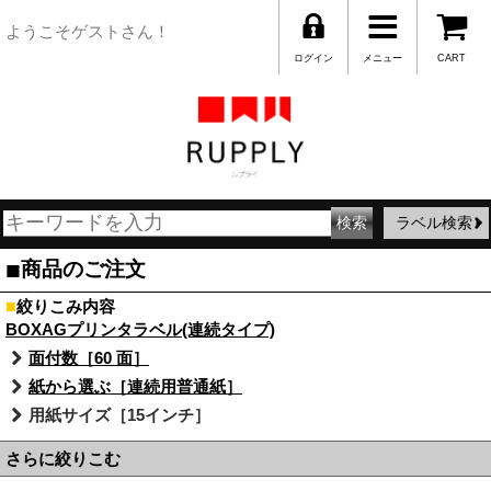
ようこそゲストさん！
ログイン
メニュー
CART
ラベル検索
■
商品のご注文
■
絞りこみ内容
BOXAGプリンタラベル(連続タイプ)
面付数［60 面］
紙から選ぶ［連続用普通紙］
用紙サイズ［15インチ］
さらに絞りこむ