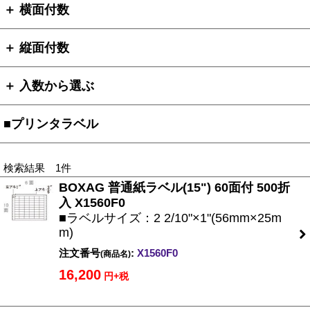
＋ 横面付数
＋ 縦面付数
＋ 入数から選ぶ
■プリンタラベル
検索結果 1件
BOXAG 普通紙ラベル(15") 60面付 500折
入 X1560F0
■ラベルサイズ：2 2/10"×1"(56mm×25m
m)
注文番号
:
X1560F0
(商品名)
16,200
円+税