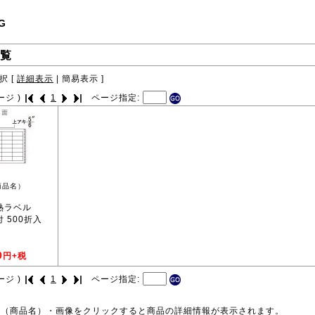
G
覧
択 [
詳細表示
|
簡易表示
]
ージ )
1
ページ指定:
商品名）
耐熱ラベル
面付 500折入
0
円+税
ージ )
1
ページ指定:
号（商品名）・画像をクリックすると商品の詳細情報が表示されます。