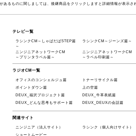
品があるものに関しましては、後継商品をクリックしますと詳細情報が表示さ
テレビ一覧
ラシンクCM～しゃばだばSTEP篇
ラシンクCM～ジーンズ篇～
～
ニンジニアネットワークCM
ニンジニアネットワークCM
～プリンタラベル篇～
～ラベル印刷篇～
ラジオCM一覧
オフィスのコンシェルジュ篇
トナーリサイクル篇
ポイントダウン篇
上の空篇
DEUX_福沢プロジェクト篇
DEUX_牛革表紙篇
DEUX_どんな思考もサポート篇
DEUX_DEUXの会話篇
関連サイト
ニンジニア（法人サイト）
ラシンク（個人向けサイト）
ショートムービー