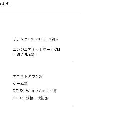
れます。
ラシンクCM～BIG JIN篇～
ニンジニアネットワークCM
～SIMPLE篇～
エコストダウン篇
ゲーム篇
DEUX_Webでチェック篇
DEUX_探検・改訂篇