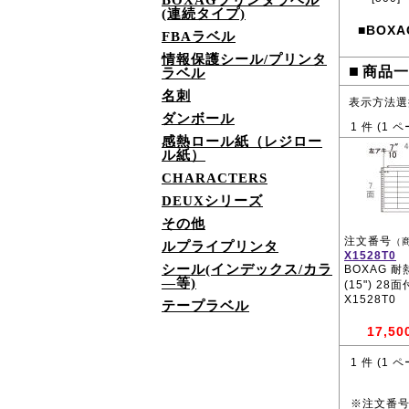
BOXAGプリンタラベル
(連続タイプ)
BOXA
■
FBAラベル
情報保護シール/プリンタ
■
商品一
ラベル
名刺
表示方法選
ダンボール
1
件 (
1
ペ
感熱ロール紙（レジロー
ル紙）
CHARACTERS
DEUXシリーズ
その他
注文番号
（
ルプライプリンタ
X1528T0
シール(インデックス/カラ
BOXAG 
―等)
(15") 28
X1528T0
テープラベル
17,50
1
件 (
1
ペ
※注文番