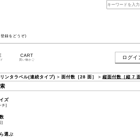
登録をどうぞ)
E
CART
ログイ
ド
買い物かご
プリンタラベル(連続タイプ)
>
面付数［28 面］
>
縦面付数［縦 7 
索
イズ
ンチ]
数
面]
ら選ぶ