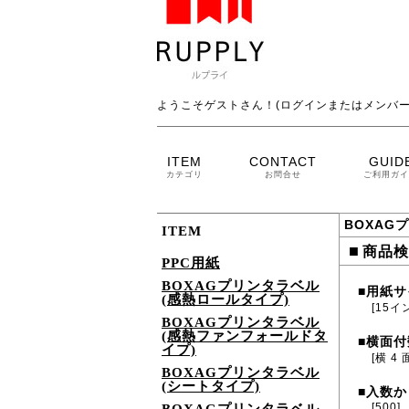
ようこそゲストさん！(ログインまたはメンバー
ITEM
CONTACT
GUID
カテゴリ
お問合せ
ご利用ガイ
BOXAG
ITEM
■
商品検
PPC用紙
BOXAGプリンタラベル
用紙サ
■
(感熱ロールタイプ)
[15イ
BOXAGプリンタラベル
(感熱ファンフォールドタ
横面付
■
イプ)
[横 4 
BOXAGプリンタラベル
(シートタイプ)
入数か
■
[500]