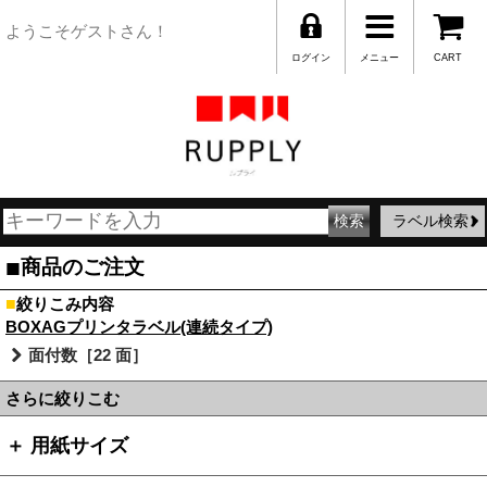
ようこそゲストさん！
ログイン
メニュー
CART
ラベル検索
■
商品のご注文
■
絞りこみ内容
BOXAGプリンタラベル(連続タイプ)
面付数［22 面］
さらに絞りこむ
＋ 用紙サイズ