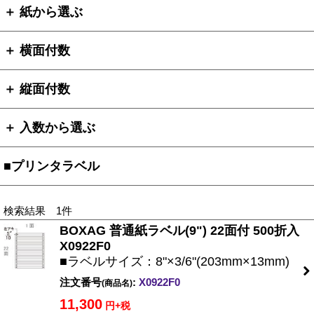
＋ 紙から選ぶ
＋ 横面付数
＋ 縦面付数
＋ 入数から選ぶ
■プリンタラベル
検索結果 1件
BOXAG 普通紙ラベル(9") 22面付 500折入
X0922F0
■ラベルサイズ：8"×3/6"(203mm×13mm)
注文番号
:
X0922F0
(商品名)
11,300
円+税