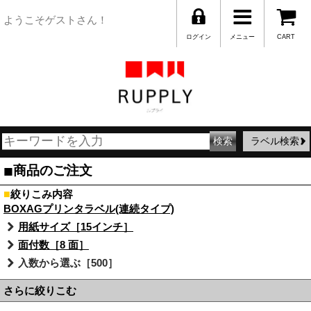
ようこそゲストさん！
ログイン
メニュー
CART
ラベル検索
■
商品のご注文
■
絞りこみ内容
BOXAGプリンタラベル(連続タイプ)
用紙サイズ［15インチ］
面付数［8 面］
入数から選ぶ［500］
さらに絞りこむ