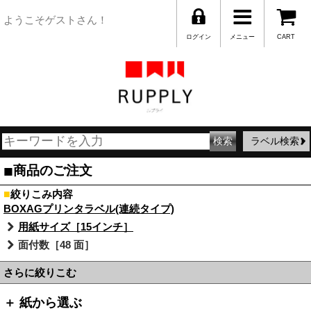
ようこそゲストさん！
ログイン
メニュー
CART
ラベル検索
■
商品のご注文
■
絞りこみ内容
BOXAGプリンタラベル(連続タイプ)
用紙サイズ［15インチ］
面付数［48 面］
さらに絞りこむ
＋ 紙から選ぶ