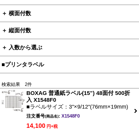
＋ 横面付数
＋ 縦面付数
＋ 入数から選ぶ
■プリンタラベル
検索結果 2件
BOXAG 普通紙ラベル(15") 48面付 500折
入 X1548F0
■ラベルサイズ：3"×9/12"(76mm×19mm)
注文番号
:
X1548F0
(商品名)
14,100
円+税