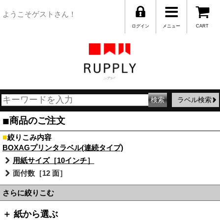
ようこそゲストさん！
ログイン
メニュー
CART
ラベル検索
■
商品のご注文
■
絞りこみ内容
BOXAGプリンタラベル(連続タイプ)
用紙サイズ［10インチ］
面付数［12 面］
さらに絞りこむ
＋ 紙から選ぶ