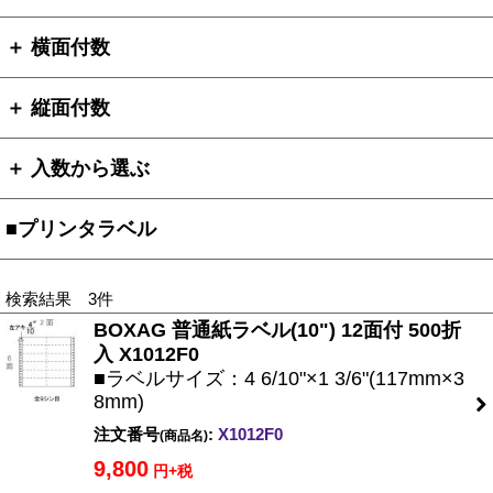
＋ 横面付数
＋ 縦面付数
＋ 入数から選ぶ
■プリンタラベル
検索結果 3件
BOXAG 普通紙ラベル(10") 12面付 500折
入 X1012F0
■ラベルサイズ：4 6/10"×1 3/6"(117mm×3
8mm)
注文番号
:
X1012F0
(商品名)
9,800
円+税