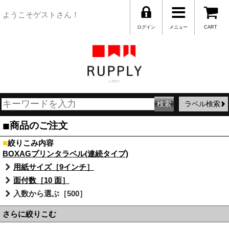
ようこそゲストさん！
ログイン
メニュー
CART
ラベル検索
■
商品のご注文
■
絞りこみ内容
BOXAGプリンタラベル(連続タイプ)
用紙サイズ［9インチ］
面付数［10 面］
入数から選ぶ［500］
さらに絞りこむ