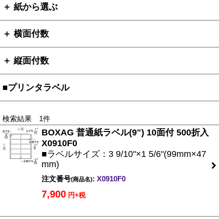
＋ 紙から選ぶ
＋ 横面付数
＋ 縦面付数
■プリンタラベル
検索結果 1件
BOXAG 普通紙ラベル(9") 10面付 500折入
X0910F0
■ラベルサイズ：3 9/10"×1 5/6"(99mm×47
mm)
注文番号
:
X0910F0
(商品名)
7,900
円+税