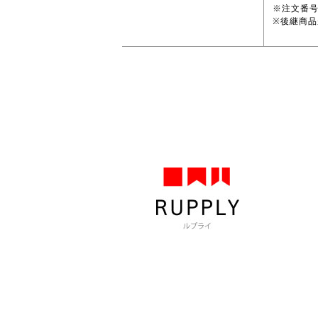
※注文番
※後継商