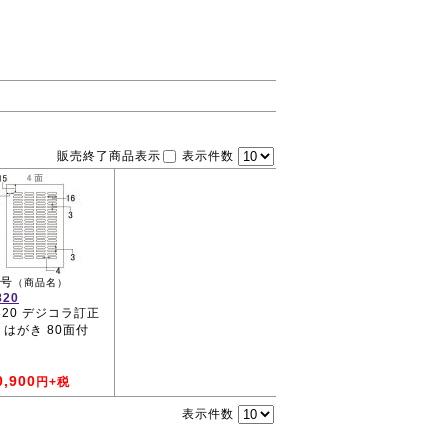
販売終了商品表示
表示件数
号
（商品名）
820
0820 デジコラ訂正
 はがき 80面付
0,900
円+税
表示件数