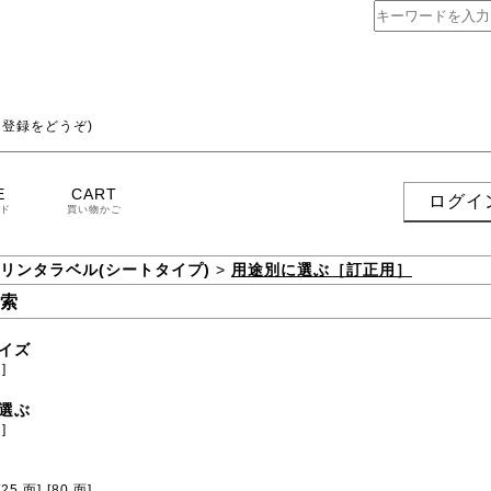
登録をどうぞ)
E
CART
ログイ
ド
買い物かご
プリンタラベル(シートタイプ)
>
用途別に選ぶ［訂正用］
索
イズ
]
選ぶ
]
[25 面]
[80 面]