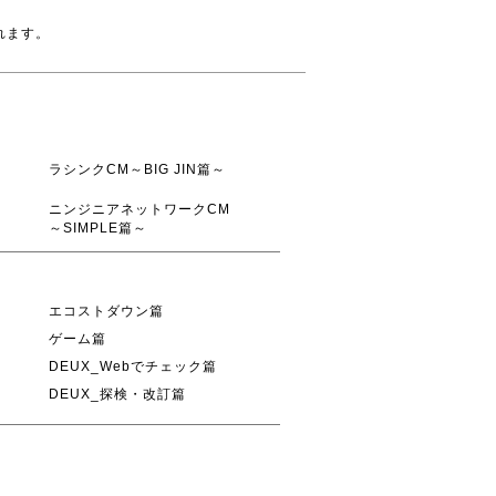
れます。
ラシンクCM～BIG JIN篇～
ニンジニアネットワークCM
～SIMPLE篇～
エコストダウン篇
ゲーム篇
DEUX_Webでチェック篇
DEUX_探検・改訂篇