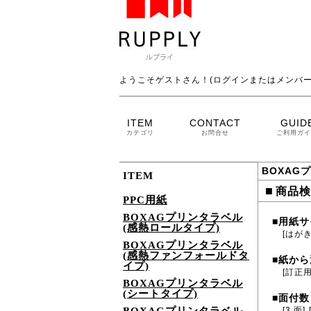
ようこそゲストさん！(ログインまたはメンバー
ITEM
CONTACT
GUID
カテゴリ
お問合せ
ご利用ガイ
BOXAG
ITEM
■
商品検
PPC用紙
BOXAGプリンタラベル
用紙サ
■
(感熱ロールタイプ)
[はがき
BOXAGプリンタラベル
(感熱ファンフォールドタ
紙から
■
イプ)
[訂正用
BOXAGプリンタラベル
(シートタイプ)
面付数
■
[3 面]