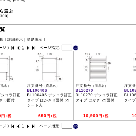
ら選ぶ
1300]
覧
択 [
詳細表示
|
簡易表示
]
ージ )
1
ページ指定:
注文番号
注文番号
注文番
商品名）
（商品名）
（商品名）
BL10040S
BL10270
BL10
 デジコラ訂正
BL10040S デジコラ訂正
BL10270 デジコラ訂正
BL1
き 3面付
タイプ はがき 3面付 65
タイプ はがき 25面付
タイプ
シート入
0
690
10,900
1
円+税
円+税
円+税
ージ )
1
ページ指定: