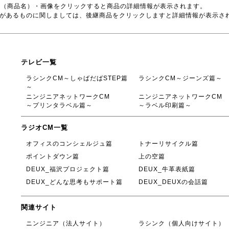
号（商品名）・画像をクリックすると商品の詳細情報が表示されます。
品があるものに関しましては、後継商品をクリックしますと詳細情報が表示さ
テレビ一覧
ラシンクCM～しゃばだばSTEP篇
ラシンクCM～ジーンズ篇～
～
ニンジニアネットワークCM
ニンジニアネットワークCM
～プリンタラベル篇～
～ラベル印刷篇～
ラジオCM一覧
オフィスのコンシェルジュ篇
トナーリサイクル篇
ポイントダウン篇
上の空篇
DEUX_福沢プロジェクト篇
DEUX_牛革表紙篇
DEUX_どんな思考もサポート篇
DEUX_DEUXの会話篇
関連サイト
ニンジニア（法人サイト）
ラシンク（個人向けサイト）