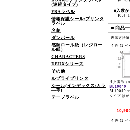
BOXAGプリンタラベル
(連続タイプ)
入数か
■
FBAラベル
[65]
[
情報保護シール/プリンタ
ラベル
■
商品一
名刺
ダンボール
表示方法選
感熱ロール紙（レジロー
4
件 (
1
ペ
ル紙）
CHARACTERS
DEUXシリーズ
その他
ルプライプリンタ
注文番号
（
シール(インデックス/カラ
BL10040
―等)
BL10040
タイプ はが
テープラベル
10,90
4
件 (
1
ペ