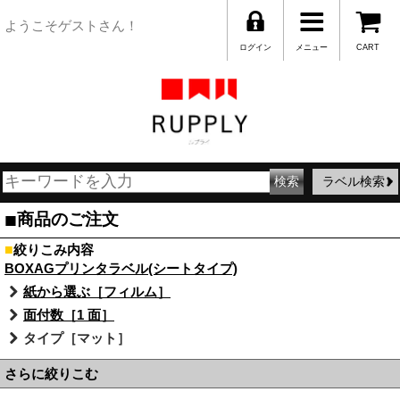
ようこそゲストさん！
ログイン
メニュー
CART
ラベル検索
■
商品のご注文
■
絞りこみ内容
BOXAGプリンタラベル(シートタイプ)
紙から選ぶ［フィルム］
面付数［1 面］
タイプ［マット］
さらに絞りこむ