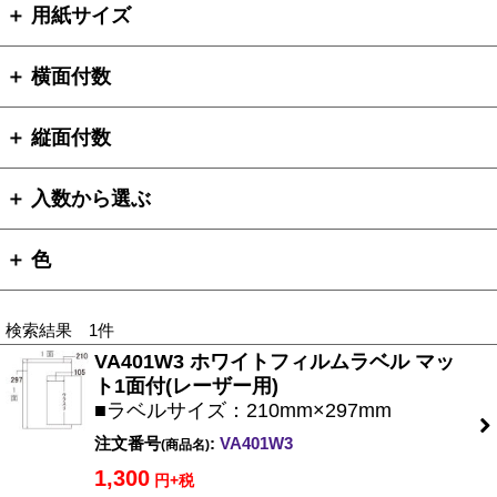
＋ 用紙サイズ
＋ 横面付数
＋ 縦面付数
＋ 入数から選ぶ
＋ 色
検索結果 1件
VA401W3 ホワイトフィルムラベル マッ
ト1面付(レーザー用)
■ラベルサイズ：210mm×297mm
注文番号
:
VA401W3
(商品名)
1,300
円+税