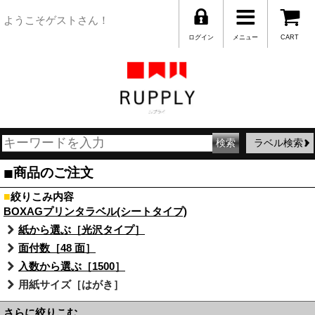
ようこそゲストさん！
ログイン
メニュー
CART
ラベル検索
■
商品のご注文
■
絞りこみ内容
BOXAGプリンタラベル(シートタイプ)
紙から選ぶ［光沢タイプ］
面付数［48 面］
入数から選ぶ［1500］
用紙サイズ［はがき］
さらに絞りこむ