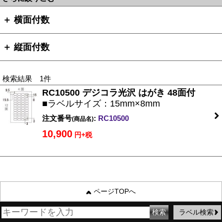
＋ 横面付数
＋ 縦面付数
検索結果 1件
RC10500 デジコラ光沢 はがき 48面付
■ラベルサイズ：15mm×8mm
注文番号
:
RC10500
(商品名)
10,900
円+税
ページTOPへ
ラベル検索