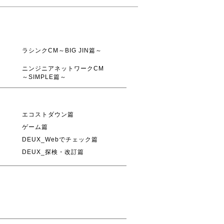
ラシンクCM～BIG JIN篇～
ニンジニアネットワークCM
～SIMPLE篇～
エコストダウン篇
ゲーム篇
DEUX_Webでチェック篇
DEUX_探検・改訂篇