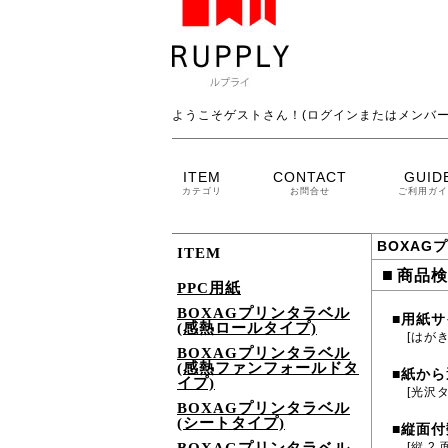
ようこそゲストさん！(ログインまたはメンバー
ITEM
CONTACT
GUID
カテゴリ
お問合せ
ご利用ガイ
BOXAG
ITEM
■
商品検
PPC用紙
BOXAGプリンタラベル
用紙サ
■
(感熱ロールタイプ)
[はがき
BOXAGプリンタラベル
(感熱ファンフォールドタ
紙から
■
イプ)
[光沢
BOXAGプリンタラベル
(シートタイプ)
縦面付
■
[縦 2 