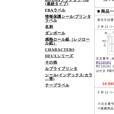
BOXAGプリンタラベル
(連続タイプ)
FBAラベル
■
商品一
情報保護シール/プリンタ
表示方法選
ラベル
名刺
2
件 (
1
ペ
ダンボール
感熱ロール紙（レジロー
ル紙）
CHARACTERS
DEUXシリーズ
注文番号
（
その他
RC10101
RC10101
ルプライプリンタ
はがき 8面
シール(インデックス/カラ
―等)
10,90
テープラベル
2
件 (
1
ペ
※注文番
※後継商