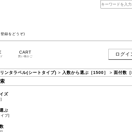
登録をどうぞ)
E
CART
ログイ
ド
買い物かご
プリンタラベル(シートタイプ)
>
入数から選ぶ［1500］
>
面付数［
索
イズ
]
選ぶ
タイプ]
数
面]