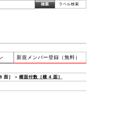
ラベル検索
ン
新規メンバー登録（無料）
8 面］
>
横面付数［横 4 面］