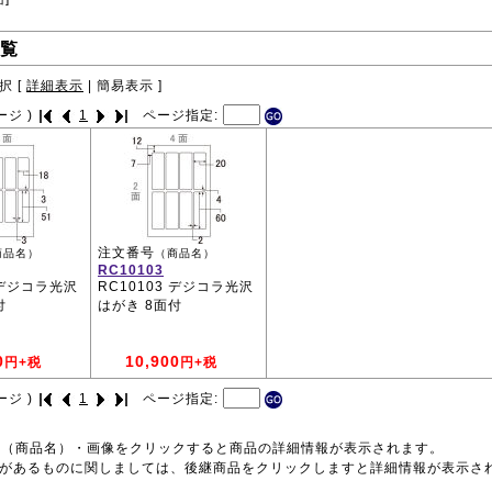
覧
択 [
詳細表示
|
簡易表示
]
ージ )
1
ページ指定:
注文番号
商品名）
（商品名）
RC10103
 デジコラ光沢
RC10103 デジコラ光沢
付
はがき 8面付
0
10,900
円+税
円+税
ージ )
1
ページ指定:
号（商品名）・画像をクリックすると商品の詳細情報が表示されます。
品があるものに関しましては、後継商品をクリックしますと詳細情報が表示さ