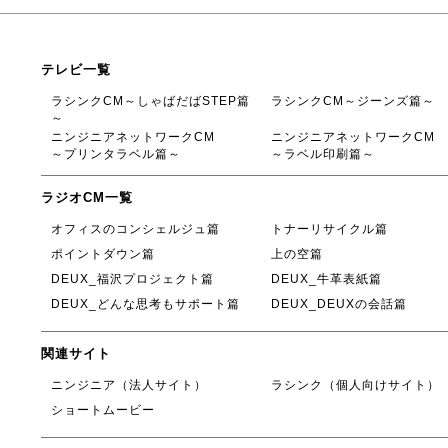
テレビ一覧
ラシンクCM～しゃばだばSTEP篇
ラシンクCM～ジーンズ篇～
～
ニンジニアネットワークCM
ニンジニアネットワークCM
～プリンタラベル篇～
～ラベル印刷篇～
ラジオCM一覧
オフィスのコンシェルジュ篇
トナーリサイクル篇
ポイントダウン篇
上の空篇
DEUX_福沢プロジェクト篇
DEUX_牛革表紙篇
DEUX_どんな思考もサポート篇
DEUX_DEUXの会話篇
関連サイト
ニンジニア（法人サイト）
ラシンク（個人向けサイト）
ショートムービー