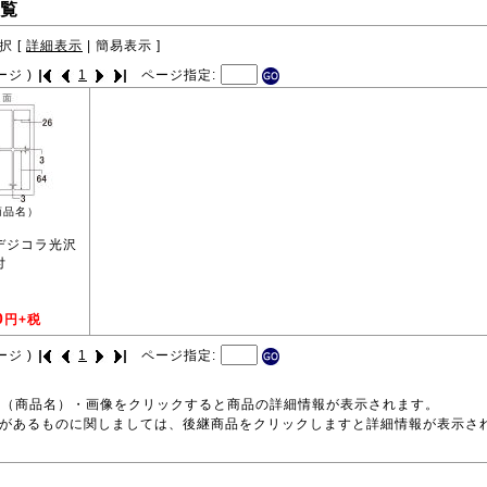
覧
択 [
詳細表示
|
簡易表示
]
ージ )
1
ページ指定:
商品名）
 デジコラ光沢
付
0
円+税
ージ )
1
ページ指定:
号（商品名）・画像をクリックすると商品の詳細情報が表示されます。
品があるものに関しましては、後継商品をクリックしますと詳細情報が表示さ