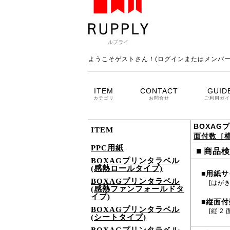
ようこそゲストさん！(ログインまたはメンバー
ITEM
CONTACT
GUID
カテゴリ
お問合せ
ご利用ガイ
BOXAG
ITEM
面付数［横
PPC用紙
■
商品検
BOXAGプリンタラベル
(感熱ロールタイプ)
用紙サ
■
BOXAGプリンタラベル
[はがき
(感熱ファンフォールドタ
イプ)
縦面付
■
BOXAGプリンタラベル
[縦 2 
(シートタイプ)