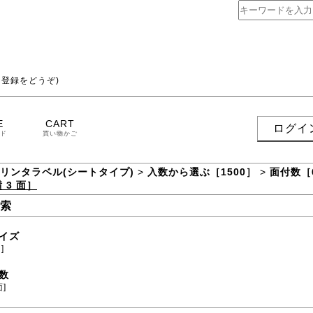
登録をどうぞ)
E
CART
ログイ
ド
買い物かご
プリンタラベル(シートタイプ)
>
入数から選ぶ［1500］
>
面付数［
 3 面］
索
イズ
]
数
面]