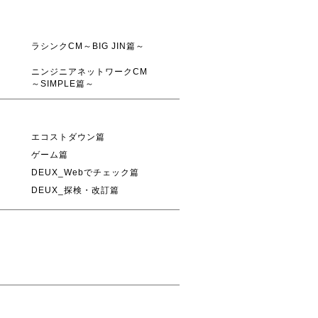
ラシンクCM～BIG JIN篇～
ニンジニアネットワークCM
～SIMPLE篇～
エコストダウン篇
ゲーム篇
DEUX_Webでチェック篇
DEUX_探検・改訂篇