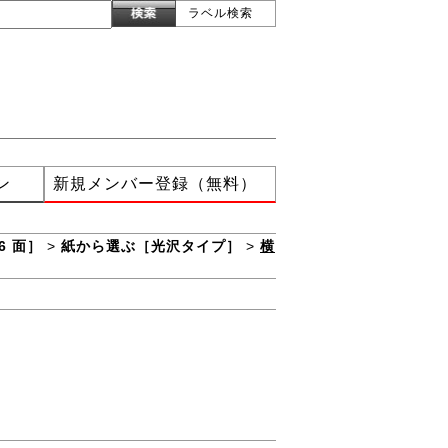
ラベル検索
ン
新規メンバー登録（無料）
6 面］
>
紙から選ぶ［光沢タイプ］
>
横