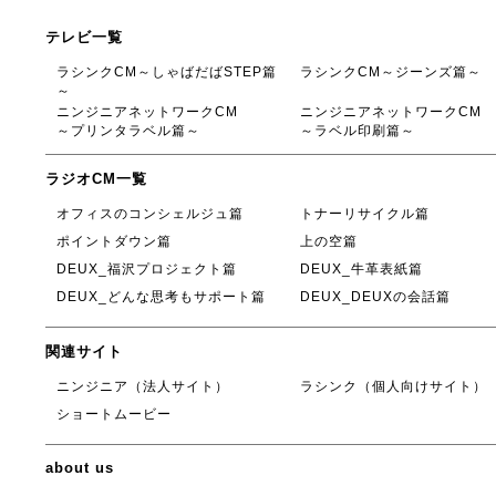
テレビ一覧
ラシンクCM～しゃばだばSTEP篇
ラシンクCM～ジーンズ篇～
～
ニンジニアネットワークCM
ニンジニアネットワークCM
～プリンタラベル篇～
～ラベル印刷篇～
ラジオCM一覧
オフィスのコンシェルジュ篇
トナーリサイクル篇
ポイントダウン篇
上の空篇
DEUX_福沢プロジェクト篇
DEUX_牛革表紙篇
DEUX_どんな思考もサポート篇
DEUX_DEUXの会話篇
関連サイト
ニンジニア（法人サイト）
ラシンク（個人向けサイト）
ショートムービー
about us