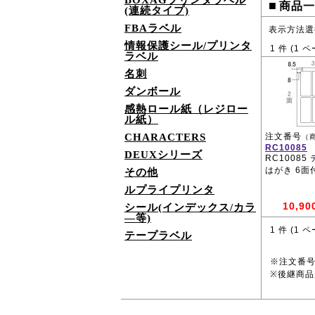
BOXAGプリンタラベル
■
商品一
(連続タイプ)
FBAラベル
表示方法選
情報保護シール/プリンタ
1
件 (
1
ペ
ラベル
名刺
ダンボール
感熱ロール紙（レジロー
ル紙）
CHARACTERS
注文番号
（
RC10085
DEUXシリーズ
RC10085
はがき 6面
その他
ルプライプリンタ
10,90
シール(インデックス/カラ
―等)
1
件 (
1
ペ
テープラベル
※注文番
※後継商