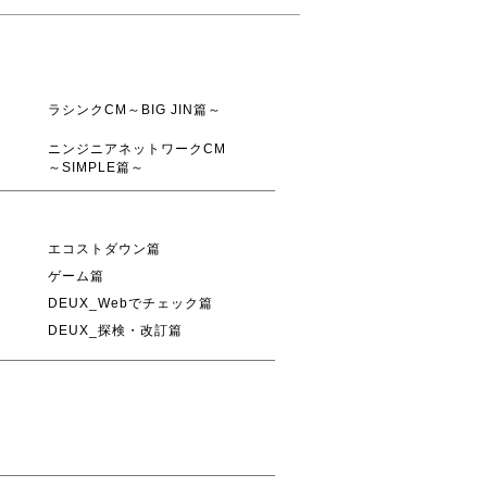
ラシンクCM～BIG JIN篇～
ニンジニアネットワークCM
～SIMPLE篇～
エコストダウン篇
ゲーム篇
DEUX_Webでチェック篇
DEUX_探検・改訂篇