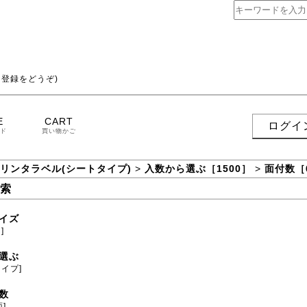
登録をどうぞ)
E
CART
ログイ
ド
買い物かご
プリンタラベル(シートタイプ)
>
入数から選ぶ［1500］
>
面付数［
索
イズ
]
選ぶ
タイプ]
数
面]