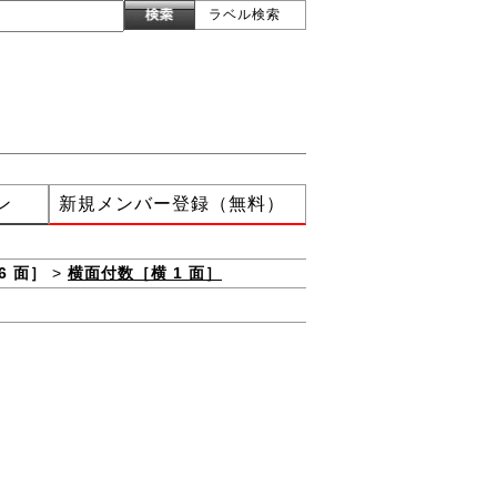
ラベル検索
ン
新規メンバー登録（無料）
6 面］
>
横面付数［横 1 面］