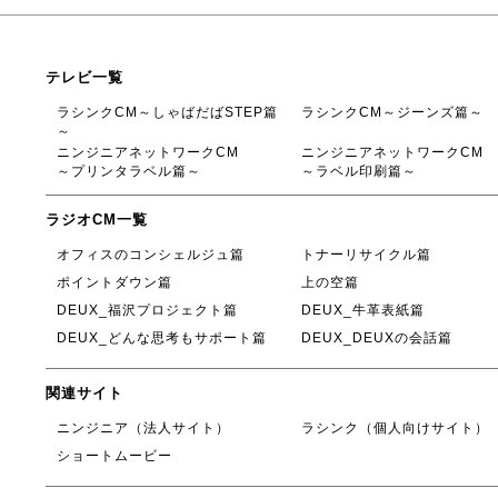
テレビ一覧
ラシンクCM～しゃばだばSTEP篇
ラシンクCM～ジーンズ篇～
～
ニンジニアネットワークCM
ニンジニアネットワークCM
～プリンタラベル篇～
～ラベル印刷篇～
ラジオCM一覧
オフィスのコンシェルジュ篇
トナーリサイクル篇
ポイントダウン篇
上の空篇
DEUX_福沢プロジェクト篇
DEUX_牛革表紙篇
DEUX_どんな思考もサポート篇
DEUX_DEUXの会話篇
関連サイト
ニンジニア（法人サイト）
ラシンク（個人向けサイト）
ショートムービー