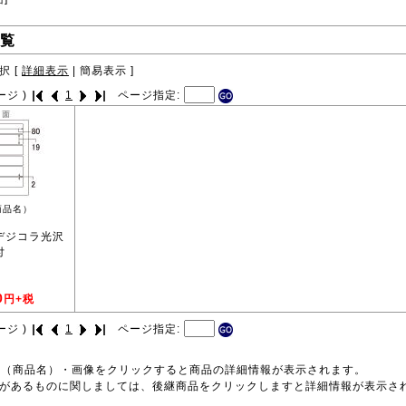
覧
択 [
詳細表示
|
簡易表示
]
ージ )
1
ページ指定:
商品名）
 デジコラ光沢
付
0
円+税
ージ )
1
ページ指定:
号（商品名）・画像をクリックすると商品の詳細情報が表示されます。
品があるものに関しましては、後継商品をクリックしますと詳細情報が表示さ