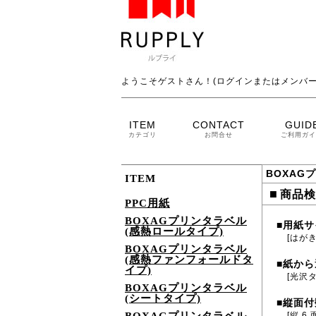
ようこそゲストさん！(ログインまたはメンバー
ITEM
CONTACT
GUID
カテゴリ
お問合せ
ご利用ガイ
BOXAG
ITEM
■
商品検
PPC用紙
BOXAGプリンタラベル
用紙サ
■
(感熱ロールタイプ)
[はがき
BOXAGプリンタラベル
(感熱ファンフォールドタ
紙から
■
イプ)
[光沢
BOXAGプリンタラベル
(シートタイプ)
縦面付
■
[縦 6 