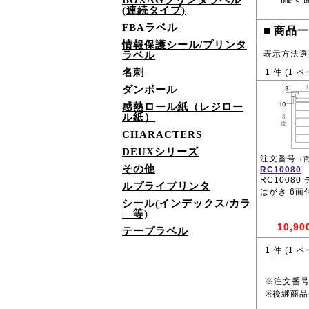
BOXAGプリンタラベル
(連続タイプ)
FBAラベル
■
商品一
情報保護シール/プリンタ
表示方法選
ラベル
名刺
1
件 (
1
ペ
ダンボール
感熱ロール紙（レジロー
ル紙）
CHARACTERS
DEUXシリーズ
注文番号
（
その他
RC10080
RC10080
ルプライプリンタ
はがき 6面
シール(インデックス/カラ
―等)
10,90
テープラベル
1
件 (
1
ペ
※注文番
※後継商