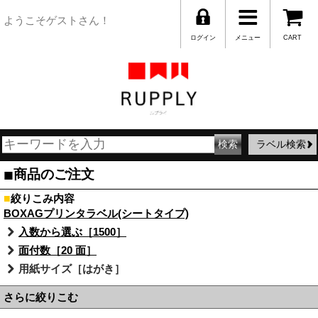
ようこそゲストさん！
ログイン
メニュー
CART
ラベル検索
■
商品のご注文
■
絞りこみ内容
BOXAGプリンタラベル(シートタイプ)
入数から選ぶ［1500］
面付数［20 面］
用紙サイズ［はがき］
さらに絞りこむ