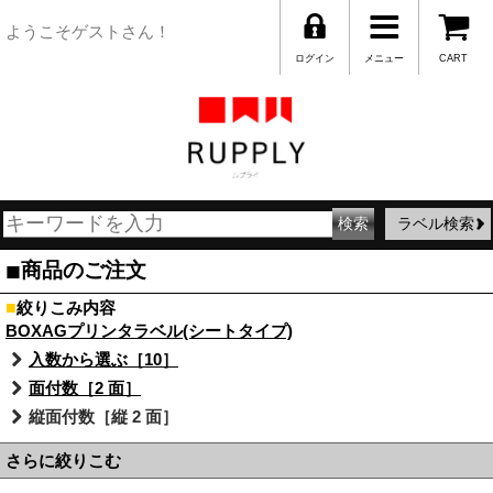
ようこそゲストさん！
ログイン
メニュー
CART
ラベル検索
■
商品のご注文
■
絞りこみ内容
BOXAGプリンタラベル(シートタイプ)
入数から選ぶ［10］
面付数［2 面］
縦面付数［縦 2 面］
さらに絞りこむ