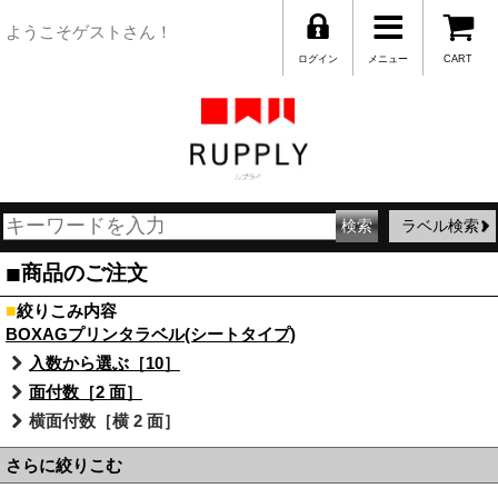
ようこそゲストさん！
ログイン
メニュー
CART
ラベル検索
■
商品のご注文
■
絞りこみ内容
BOXAGプリンタラベル(シートタイプ)
入数から選ぶ［10］
面付数［2 面］
横面付数［横 2 面］
さらに絞りこむ